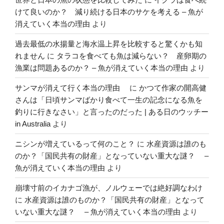
けて良いのか？ 減り続ける日本のサケを考える – 魚が
消えていく本当の理由
より
過去最低の水揚量と海水温上昇を比較すると驚くかも知
れません
に
タラコを食べても魚は減らない？ 産卵期の
漁業は問題あるのか？ – 魚が消えていく本当の理由
より
サンマが消えて行く本当の理由
に
かつて作家の開高健
さんは「日頃サンマばかり食べて一生の記念になる魚を
釣りに行きなさい」と言ったのだった | ある日のウッチー
in Australia
より
ニシンが増えているって何のこと？
に
水産資源は誰のも
のか？「国民共有の財産」となっていない重大な謎？ –
魚が消えていく本当の理由
より
崩壊寸前のイカナゴ漁が、ノルウェーでは絶好調なわけ
に
水産資源は誰のものか？「国民共有の財産」となって
いない重大な謎？ – 魚が消えていく本当の理由
より