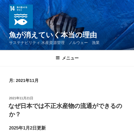
コ
ン
テ
ン
ツ
魚が消えていく本当の理由
へ
サステナビリティ 水産資源管理 ノルウェー 漁業
ス
キ
メニュー
ッ
プ
月:
2021年11月
投
2021年11月21日
稿
なぜ日本では不正水産物の流通ができるの
日:
か？
2025年1月2日更新