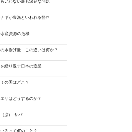
誰もいわない最も深刻な問題
ナギが豊漁といわれる怪!?
日本の水産資源の危機
高の水揚げ量 この違いは何か？
史を繰り返す日本の漁業
！！の国はどこ？
 エサはどうするのか？
（脂) サバ
ているって何のこと？