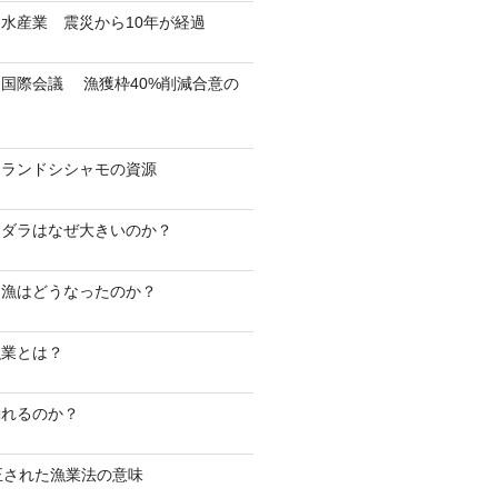
水産業 震災から10年が経過
国際会議 漁獲枠40%削減合意の
スランドシシャモの資源
マダラはなぜ大きいのか？
マ漁はどうなったのか？
漁業とは？
釣れるのか？
正された漁業法の意味