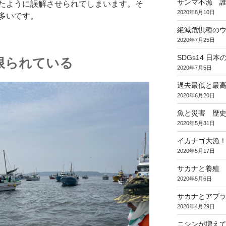
サンマ不漁 
たように誤解させられてしまいます。そ
2020年8月10日
多いです。
絶滅危惧種のウ
2020年7月25日
SDGs14 
限られている
2020年7月5日
過去最低と最
2020年6月20日
魚と災害 歴
2020年5月31日
イカナゴ大漁
2020年5月17日
サカナと養殖
2020年5月6日
サカナとアブラ
2020年4月29日
ニシンが増え