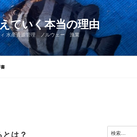
えていく本当の理由
ィ 水産資源管理 ノルウェー 漁業
著書
検
るとは？
索: