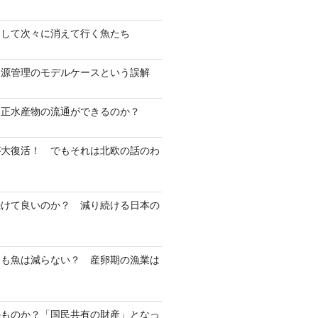
そして次々に消えて行く魚たち
資源管理のモデルケースという誤解
不正水産物の流通ができるのか？
が大復活！ でもそれは北欧の話のわ
続けて良いのか？ 減り続ける日本の
ても魚は減らない？ 産卵期の漁業は
？
のものか？「国民共有の財産」となっ