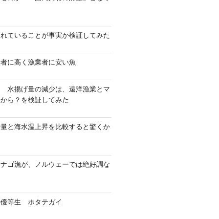
？
されていることが事実か検証してみた
費者に高く漁業者に安い魚
！ 水揚げ量の減少は、遠洋漁業とマ
たから？を検証してみた
揚量と海水温上昇を比較すると驚くか
カナゴ漁が、ノルウェーでは絶好調な
の優等生 ホタテガイ