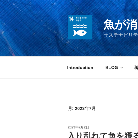
コ
ン
テ
魚が消
ン
ツ
サステナビリテ
へ
ス
キ
ッ
Introduction
BLOG
プ
月:
2023年7月
投
2023年7月2日
稿
入り乱れて魚を獲
日: