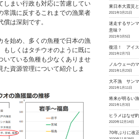
てしまい行政も対応に苦慮してい
東日本大震災と
の常識に反するこれまでの漁業者
2021年3月21日
代償は深刻です。
迷走するサンマ
意味？
2021年3月5日
カを始め、多くの魚種で日本の漁
復活！ アイ
。もしくはタチウオのように既に
2021年2月7日
ついている魚種も少なくありませ
ノルウェーの
見た資源管理について紹介しま
2021年1月23日
大不漁 サン
2021年1月11日
将来が明るい
2021年1月3日
ヒラメはなぜ
2020年12月14日
70年ぶりに改
2020年11月29日