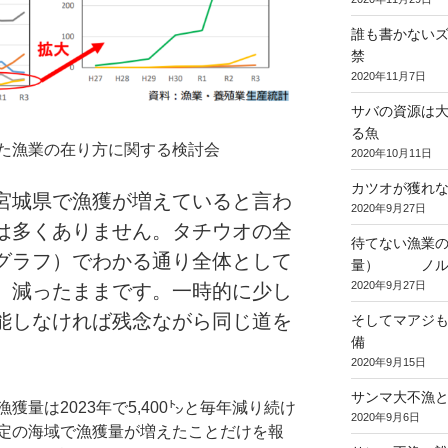
誰も書かない
禁
2020年11月7日
サバの資源は
る魚
した漁業の在り方に関する検討会
2020年10月11日
カツオが獲れ
宮城県で漁獲が増えていると言わ
2020年9月27日
は多くありません。タチウオの全
待てない漁業の
グラフ）でわかる通り全体として
量） ノルウ
2020年9月27日
、減ったままです。一時的に少し
能しなければ残念ながら同じ道を
そしてマアジも
備
2020年9月15日
サンマ大不漁
量は2023年で5,400㌧と毎年減り続け
2020年9月6日
定の海域で漁獲量が増えたことだけを報