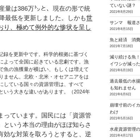
ていない謎
生産量は386万㌧と、現在の形で統
2021年8月29日
以降最低を更新しました。しかも
世
サンマ 報道
おり、極めて例外的な惨状を呈し
2021年8月15日
魚と経済 消
2021年7月18日
最低記録を更新中です。科学的根拠に基づく
減り続ける魚
によって全国に起きている悲劇です。漁
イワシが減っ
で魚の漁獲量が横ばい、もしくは増えて
2021年6月19日
りません。北欧・北米・オセアニアをは
過去最低の水
にしている国々の資源管理は、すべて
も知れません
いう大きな違いがあります。（2024年
2021年6月6日
崩壊寸前のイ
わけ
まっています。国民には「資源管
2021年5月16日
」という本当の理由がほぼ知らさ
水産資源管理
有効な対策を取ろうとすると、逆
2021年4月17日