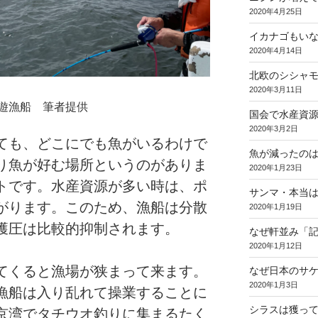
2020年4月25日
イカナゴもい
2020年4月14日
北欧のシシャ
2020年3月11日
遊漁船 筆者提供
国会で水産資
2020年3月2日
ても、どこにでも魚がいるわけで
魚が減ったの
り魚が好む場所というのがありま
2020年1月23日
トです。水産資源が多い時は、ポ
サンマ・本当
がります。このため、漁船は分散
2020年1月19日
獲圧は比較的抑制されます。
なぜ軒並み「
2020年1月12日
てくると漁場が狭まって来ます。
なぜ日本のサ
2020年1月3日
漁船は入り乱れて操業することに
シラスは獲っ
京湾でタチウオ釣りに集まるたく