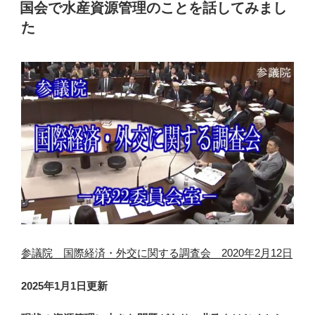
稿
国会で水産資源管理のことを話してみまし
日:
た
参議院 国際経済・外交に関する調査会 2020年2月12日
2025年1月1日更新