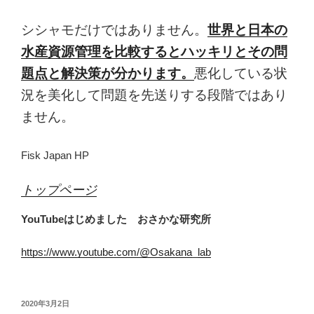
シシャモだけではありません。
世界と日本の
水産資源管理を比較するとハッキリとその問
題点と解決策が分かります。
悪化している状
況を美化して問題を先送りする段階ではあり
ません。
Fisk Japan HP
トップページ
YouTubeはじめました おさかな研究所
https://www.youtube.com/@Osakana_lab
投
2020年3月2日