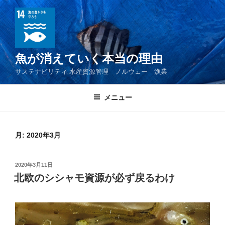
コ
ン
テ
ン
ツ
魚が消えていく本当の理由
へ
サステナビリティ 水産資源管理 ノルウェー 漁業
ス
キ
メニュー
ッ
プ
月:
2020年3月
投
2020年3月11日
稿
北欧のシシャモ資源が必ず戻るわけ
日: