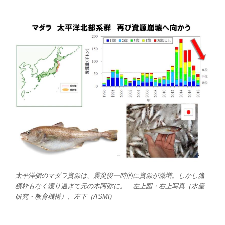
太平洋側のマダラ資源は、震災後一時的に資源が激増。しかし漁
獲枠もなく獲り過ぎて元の木阿弥に。 左上図・右上写真（水産
研究・教育機構）、左下（ASMI)