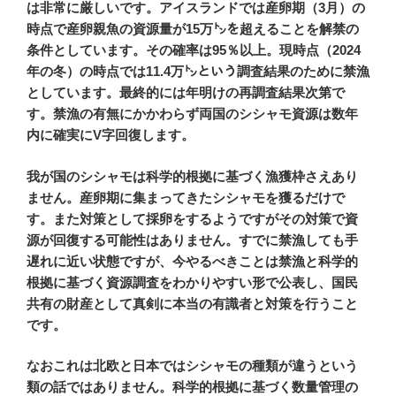
は非常に厳しいです。アイスランドでは産卵期（3月）の
時点で産卵親魚の資源量が15万㌧を超えることを解禁の
条件としています。その確率は95％以上。現時点（2024
年の冬）の時点では11.4万㌧という調査結果のために禁漁
としています。最終的には年明けの再調査結果次第で
す。禁漁の有無にかかわらず両国のシシャモ資源は数年
内に確実にV字回復します。
我が国のシシャモは科学的根拠に基づく漁獲枠さえあり
ません。産卵期に集まってきたシシャモを獲るだけで
す。また対策として採卵をするようですがその対策で資
源が回復する可能性はありません。すでに禁漁しても手
遅れに近い状態ですが、今やるべきことは禁漁と科学的
根拠に基づく資源調査をわかりやすい形で公表し、国民
共有の財産として真剣に本当の有識者と対策を行うこと
です。
なおこれは北欧と日本ではシシャモの種類が違うという
類の話ではありません。科学的根拠に基づく数量管理の