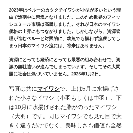
2023年はペルーのカタクチイワシが小型が多いという理
由で漁期中に禁漁となりました。このため世界のフィッ
シュミール市場は高騰しました。それが日本のマイワシ
価格の上昇にもつながりました。しかしながら、資源管
理が進むペルーと対照的に、幼魚でも構わず漁獲してし
まう日本のマイワシ漁には、将来はありません。
資源にとっても経済にとっても最悪の組み合わせで、資
源の無駄遣いが進んでしまっています。そしてその大問
題に社会は気づいていません。2025年1月2日。
写真は共に
マイワシ
で、上は5月に水揚げさ
れた小さなイワシ（小羽もしくは中羽）、下
は10月に水揚げされた脂がのったマイワシ
（大羽）です。同じマイワシでも見た目で大
きく違うだけでなく、美味しさも価値も全然