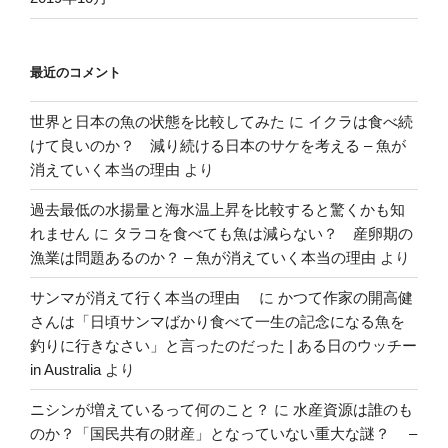
最近のコメント
世界と日本の魚の状態を比較してみた
に
イクラは食べ続
けて良いのか？ 減り続ける日本のサケを考える – 魚が
消えていく本当の理由
より
過去最低の水揚量と海水温上昇を比較すると驚くかも知
れません
に
タラコを食べても魚は減らない？ 産卵期の
漁業は問題あるのか？ – 魚が消えていく本当の理由
より
サンマが消えて行く本当の理由
に
かつて作家の開高健
さんは「日頃サンマばかり食べて一生の記念になる魚を
釣りに行きなさい」と言ったのだった | ある日のウッチー
in Australia
より
ニシンが増えているって何のこと？
に
水産資源は誰のも
のか？「国民共有の財産」となっていない重大な謎？ –