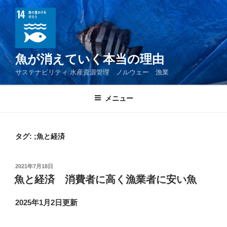
コ
ン
テ
ン
ツ
魚が消えていく本当の理由
へ
サステナビリティ 水産資源管理 ノルウェー 漁業
ス
キ
メニュー
ッ
プ
タグ:
;魚と経済
投
2021年7月18日
稿
魚と経済 消費者に高く漁業者に安い魚
日:
2025年1月2日更新