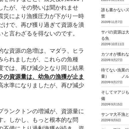
したが、その勢いは聞かれませ
誰も書かない
震災により漁獲圧力が下がり一時
禁
2020年11月7日
だけで、再び獲り過ぎて資源を潰
サバの資源は
いと言わざるを得ないのです。
る魚
2020年10月11日
的な資源の急増は、マダラ、ヒラ
カツオが獲れ
みられましたが、これらの魚種
2020年9月27日
度では、再び減少となり同じ結果
待てない漁業の
ラの資源量は、幼魚の漁獲が止ま
量） ノルウ
2020年9月27日
高水準になりましたが、再び減少
そしてマアジも
備
2020年9月15日
プランクトンの増減が、資源量に
サンマ大不漁
す。しかし、もっと根本的な問
2020年9月6日
の不備により過剰漁獲が続き、資