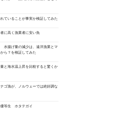
？
されていることが事実か検証してみた
費者に高く漁業者に安い魚
！ 水揚げ量の減少は、遠洋漁業とマ
たから？を検証してみた
揚量と海水温上昇を比較すると驚くか
カナゴ漁が、ノルウェーでは絶好調な
の優等生 ホタテガイ