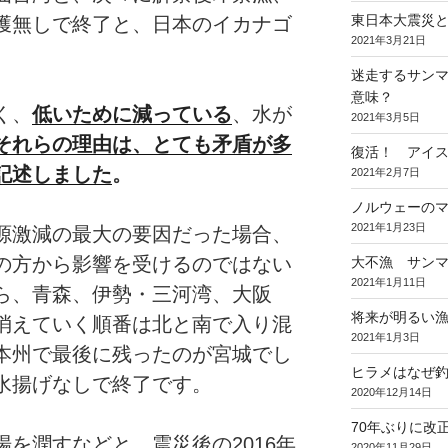
東日本大震災と
獲無しで終了と、日本のイカナゴ
2021年3月21日
迷走するサンマ
意味？
く、
低いために減っている
、水が
2021年3月5日
それらの理由は、とても矛盾が多
復活！ アイ
記述しま
した
。
2021年2月7日
ノルウェーの
2021年1月23日
源激減の最大の要因だった場合、
の方から影響を受けるのではない
大不漁 サン
2021年1月11日
ら、青森、伊勢・三河湾、大阪
将来が明るい
消えていく順番は北と南で入り混
2021年1月3日
本州で最後に残ったのが宮城でし
ヒラメはなぜ
水揚げなしで終了です。
2020年12月14日
70年ぶりに改
を潤すなどと、震災後の2016年
2020年11月29日