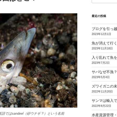
最近の投稿
ブログを引っ
2023年12月1日
魚が消えて行く
2023年11月18日
入り乱れて魚
2023年7月2日
サバなぜ不漁？
2023年5月4日
ズワイガニの
2022年11月20日
サンマは輸入
2022年8月22日
語ではsandeel（砂ウナギ？）という名前
水産資源管理