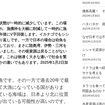
2022年3月26日
価格高騰！ 
2022年1月30日
状態が一時的に減少しています。この場
ハタハタが 
れ、漁獲枠を大幅に削減して一時的に漁
2021年12月7日
年後にV字回復します。イカナゴでもシシ
なぜ日本では
り返しです。一方で日本の場合は幼魚を
2021年11月21日
しており、まさに陸奥湾、伊勢・三河を
シシャモ資源
いました。その後資源は戻ることがない
け
す。これは物凄く大きな違いで社会を繁
2021年10月17日
の違いでもあります。2025年1月2日加
イクラは食べ
サケを考える
2021年10月1日
漁です。その一方で過去20年で最
タラコを食べ
て大漁になっている国がありま
問題あるのか
ている海域は、日本より北に位置
2021年9月22日
が出ている可能性が高いのです。
水産資源は誰