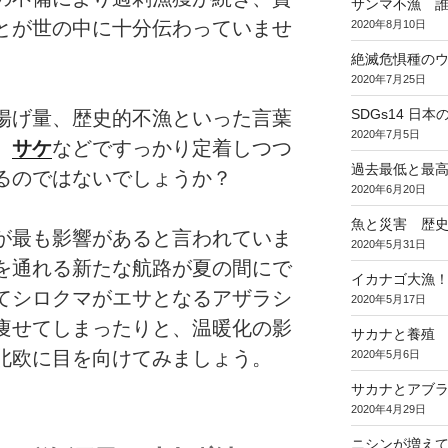
サンマ不漁 
とが世の中に十分伝わっていませ
2020年8月10日
絶滅危惧種のウ
2020年7月25日
SDGs14 
揚げ量、歴史的不漁といった言葉
2020年7月5日
、
サケ
などですっかり定着しつつ
過去最低と最
るのではないでしょうか？
2020年6月20日
魚と災害 歴
が最も影響があると言われていま
2020年5月31日
を通れる新たな航路が夏の間にで
イカナゴ大漁
てシロクマがエサとなるアザラシ
2020年5月17日
痩せてしまったりと、温暖化の影
サカナと養殖
北欧に目を向けてみましょう。
2020年5月6日
サカナとアブラ
2020年4月29日
ニシンが増え