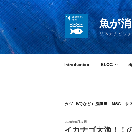
コ
ン
テ
魚が消
ン
ツ
サステナビリテ
へ
ス
キ
ッ
Introduction
BLOG
プ
タグ:
IVQなど）漁獲量 MSC サ
投
2020年5月17日
稿
イカナゴ大漁！！
日: