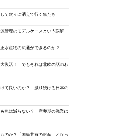
そして次々に消えて行く魚たち
資源管理のモデルケースという誤解
不正水産物の流通ができるのか？
が大復活！ でもそれは北欧の話のわ
続けて良いのか？ 減り続ける日本の
ても魚は減らない？ 産卵期の漁業は
？
のものか？「国民共有の財産」となっ