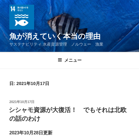
コ
ン
テ
ン
ツ
魚が消えていく本当の理由
へ
サステナビリティ 水産資源管理 ノルウェー 漁業
ス
キ
メニュー
ッ
プ
日:
2021年10月17日
投
2021年10月17日
稿
シシャモ資源が大復活！ でもそれは北欧
日:
の話のわけ
2023年10月28日更新