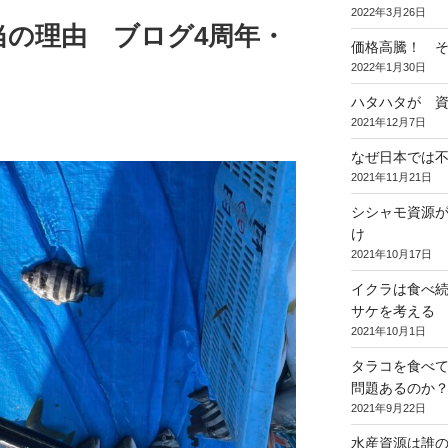
2022年3月26日
当の理由 ブログ4周年・
価格高騰！ 
2022年1月30日
ハタハタが 
2021年12月7日
なぜ日本では
2021年11月21日
シシャモ資源
け
2021年10月17日
イクラは食べ
サケを考える
2021年10月1日
タラコを食べ
問題あるのか
2021年9月22日
水産資源は誰