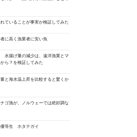
？
されていることが事実か検証してみた
費者に高く漁業者に安い魚
！ 水揚げ量の減少は、遠洋漁業とマ
たから？を検証してみた
揚量と海水温上昇を比較すると驚くか
カナゴ漁が、ノルウェーでは絶好調な
の優等生 ホタテガイ