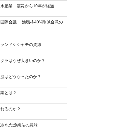
水産業 震災から10年が経過
国際会議 漁獲枠40%削減合意の
スランドシシャモの資源
マダラはなぜ大きいのか？
マ漁はどうなったのか？
漁業とは？
釣れるのか？
正された漁業法の意味