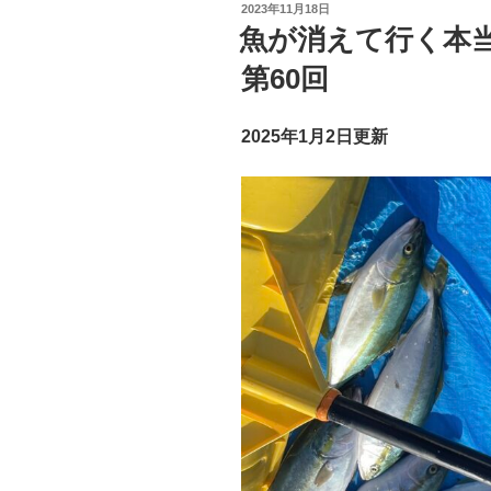
投
2023年11月18日
稿
魚が消えて行く本
日:
第60回
2025年1月2日更新