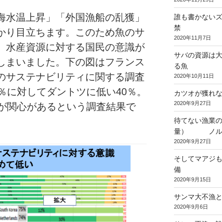
海水温上昇」「外国漁船の乱獲」
誰も書かない
禁
かり目立ちます。このため魚のサ
2020年11月7日
、水産資源に対する国民の意識が
サバの資源は
しまいました。下の図はフランス
る魚
のサステナビリティに関する調査
2020年10月11日
％に対してダントツに低い40％。
カツオが獲れ
2020年9月27日
％が関心があるという調査結果で
待てない漁業の
量） ノルウ
2020年9月27日
そしてマアジも
備
2020年9月15日
サンマ大不漁
2020年9月6日