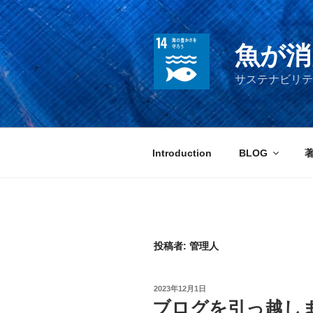
コ
ン
テ
魚が消
ン
ツ
サステナビリテ
へ
ス
キ
ッ
Introduction
BLOG
プ
投稿者:
管理人
投
2023年12月1日
稿
ブログを引っ越し
日: