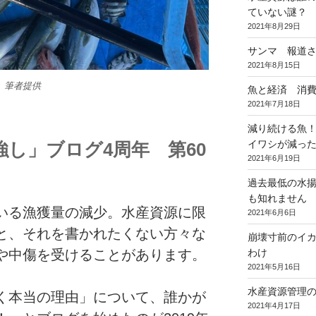
ていない謎
2021年8月29日
サンマ 報道
2021年8月15日
 筆者提供
魚と経済 消
2021年7月18日
減り続ける魚
イワシが減っ
し」ブログ4周年 第60
2021年6月19日
過去最低の水
も知れません
いる漁獲量の減少。水産資源に限
2021年6月6日
と、それを書かれたくない方々な
崩壊寸前のイ
や中傷を受けることがあります。
わけ
2021年5月16日
水産資源管理
く本当の理由」について、誰かが
2021年4月17日