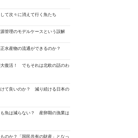
そして次々に消えて行く魚たち
資源管理のモデルケースという誤解
不正水産物の流通ができるのか？
が大復活！ でもそれは北欧の話のわ
続けて良いのか？ 減り続ける日本の
ても魚は減らない？ 産卵期の漁業は
？
のものか？「国民共有の財産」となっ