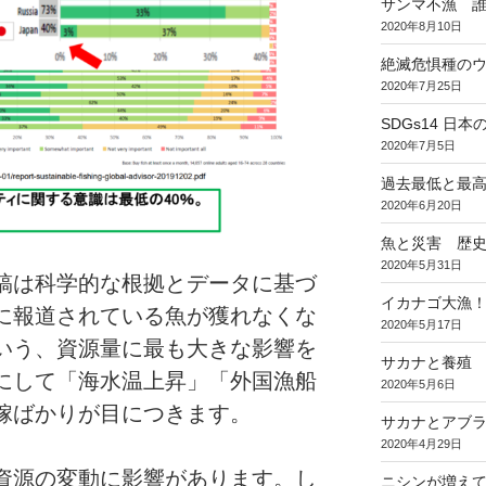
サンマ不漁 
2020年8月10日
絶滅危惧種のウ
2020年7月25日
SDGs14 
2020年7月5日
過去最低と最
2020年6月20日
魚と災害 歴
2020年5月31日
稿は科学的な根拠とデータに基づ
イカナゴ大漁
に報道されている魚が獲れなくな
2020年5月17日
いう、資源量に最も大きな影響を
サカナと養殖
にして「海水温上昇」「外国漁船
2020年5月6日
嫁ばかりが目につきます。
サカナとアブラ
2020年4月29日
資源の変動に影響があります。し
ニシンが増え