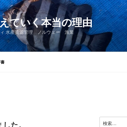
えていく本当の理由
ィ 水産資源管理 ノルウェー 漁業
著書
検
ました。
索: