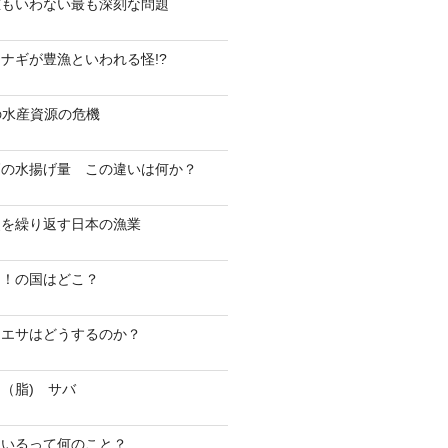
誰もいわない最も深刻な問題
ナギが豊漁といわれる怪!?
日本の水産資源の危機
高の水揚げ量 この違いは何か？
史を繰り返す日本の漁業
！！の国はどこ？
 エサはどうするのか？
（脂) サバ
ているって何のこと？