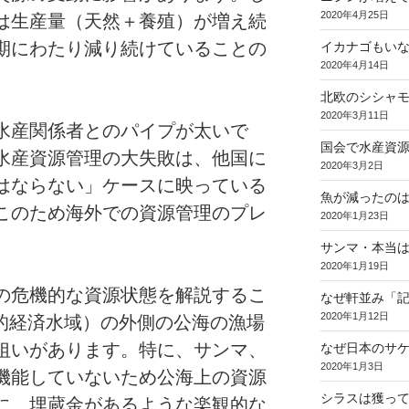
2020年4月25日
は生産量（天然＋養殖）が増え続
期にわたり減り続けていることの
イカナゴもい
2020年4月14日
北欧のシシャ
2020年3月11日
水産関係者とのパイプが太いで
国会で水産資
水産資源管理の大失敗は、他国に
2020年3月2日
はならない」ケースに映っている
魚が減ったの
このため海外での資源管理のプレ
2020年1月23日
サンマ・本当
2020年1月19日
の危機的な資源状態を解説するこ
なぜ軒並み「
2020年1月12日
他的経済水域）の外側の公海の漁場
狙いがあります。特に、サンマ、
なぜ日本のサ
2020年1月3日
機能していないため公海上の資源
シラスは獲っ
に、埋蔵金があるような楽観的な