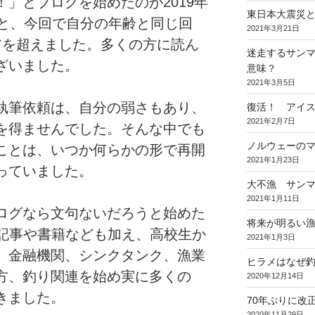
」とブログを始めたのが2019年
東日本大震災と
ると、今回で自分の年齢と同じ回
2021年3月21日
アを超えました。多くの方に読ん
迷走するサンマ
ざいました。
意味？
2021年3月5日
執筆依頼は、自分の弱さもあり、
復活！ アイ
2021年2月7日
を得ませんでした。そんな中でも
ノルウェーの
ことは、いつか何らかの形で再開
2021年1月23日
っていました。
大不漁 サン
2021年1月11日
ログなら文句ないだろうと始めた
将来が明るい
b記事や書籍なども加え、高校生か
2021年1月3日
、金融機関、シンクタンク、漁業
ヒラメはなぜ
方、釣り関連を始め実に多くの
2020年12月14日
きました。
70年ぶりに改
2020年11月29日