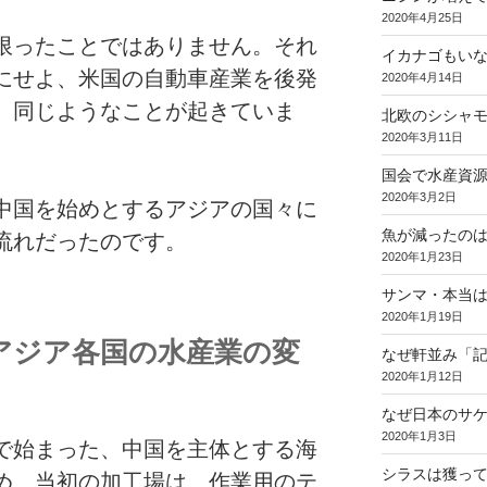
2020年4月25日
限ったことではありません。それ
イカナゴもい
にせよ、米国の自動車産業を後発
2020年4月14日
、同じようなことが起きていま
北欧のシシャ
2020年3月11日
国会で水産資
2020年3月2日
中国を始めとするアジアの国々に
魚が減ったの
流れだったのです。
2020年1月23日
サンマ・本当
2020年1月19日
アジア各国の水産業の変
なぜ軒並み「
2020年1月12日
なぜ日本のサ
2020年1月3日
で始まった、中国を主体とする海
シラスは獲っ
め、当初の加工場は、作業用のテ