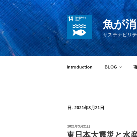
コ
ン
テ
魚が消
ン
ツ
サステナビリテ
へ
ス
キ
ッ
Introduction
BLOG
プ
日:
2021年3月21日
投
2021年3月21日
稿
東日本大震災と水産
日: