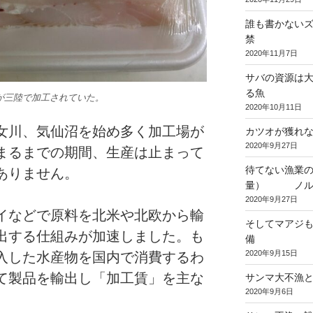
誰も書かない
禁
2020年11月7日
サバの資源は
る魚
が三陸で加工されていた。
2020年10月11日
女川、気仙沼を始め多く加工場が
カツオが獲れ
2020年9月27日
まるまでの期間、生産は止まって
待てない漁業の
ありません。
量） ノルウ
2020年9月27日
イなどで原料を北米や北欧から輸
そしてマアジも
出する仕組みが加速しました。も
備
2020年9月15日
入した水産物を国内で消費するわ
て製品を輸出し「加工賃」を主な
サンマ大不漁
2020年9月6日