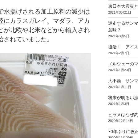
東日本大震災と
で水揚げされる加工原料の減少は
2021年3月21日
陸にカラスガレイ、マダラ、アカ
迷走するサンマ
どが北欧や北米などから輸入され
意味？
2021年3月5日
給されていました。
復活！ アイ
2021年2月7日
ノルウェーの
2021年1月23日
大不漁 サン
2021年1月11日
将来が明るい
2021年1月3日
ヒラメはなぜ
2020年12月14日
70年ぶりに改
2020年11月29日