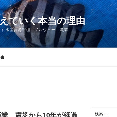
えていく本当の理由
ィ 水産資源管理 ノルウェー 漁業
著書
検
業 震災から10年が経過
索: