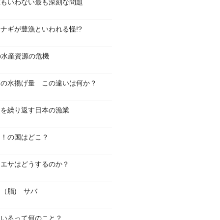
誰もいわない最も深刻な問題
ナギが豊漁といわれる怪!?
日本の水産資源の危機
高の水揚げ量 この違いは何か？
史を繰り返す日本の漁業
！！の国はどこ？
 エサはどうするのか？
（脂) サバ
ているって何のこと？