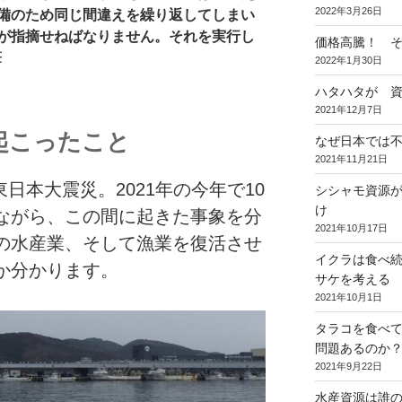
2022年3月26日
備のため同じ間違えを繰り返してしまい
が指摘せねばなりません。それを実行し
価格高騰！ 
筆
2022年1月30日
ハタハタが 
2021年12月7日
起こったこと
なぜ日本では
2021年11月21日
た東日本大震災。2021年の今年で10
シシャモ資源
け
ながら、この間に起きた事象を分
2021年10月17日
の水産業、そして漁業を復活させ
イクラは食べ
か分かります。
サケを考える
2021年10月1日
タラコを食べ
問題あるのか
2021年9月22日
水産資源は誰