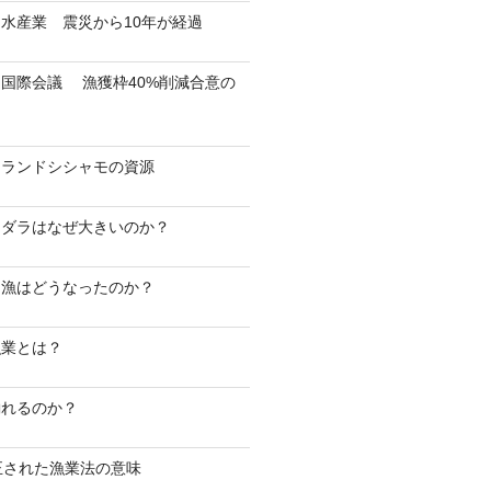
水産業 震災から10年が経過
国際会議 漁獲枠40%削減合意の
スランドシシャモの資源
マダラはなぜ大きいのか？
マ漁はどうなったのか？
漁業とは？
釣れるのか？
正された漁業法の意味