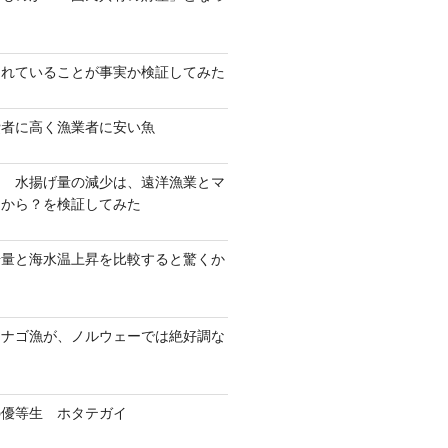
？
されていることが事実か検証してみた
費者に高く漁業者に安い魚
！ 水揚げ量の減少は、遠洋漁業とマ
たから？を検証してみた
揚量と海水温上昇を比較すると驚くか
カナゴ漁が、ノルウェーでは絶好調な
の優等生 ホタテガイ