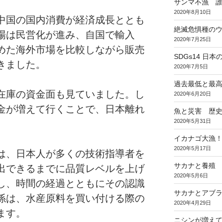
サンマ不漁 
2020年8月10日
中国の国内消費が経済成長ととも
絶滅危惧種のウ
場は民営化が進み、自国で輸入
2020年7月25日
めた海外市場を比較しながら販売
SDGs14 
きました。
2020年7月5日
過去最低と最
在庫の資金面も見ていました。し
2020年6月20日
金が増えて行くことで、日本離れ
魚と災害 歴
2020年5月31日
イカナゴ大漁
2020年5月17日
は、日本人が多くの技術指導者を
サカナと養殖
出できるまでに品質レベルを上げ
2020年5月6日
し、時間の経過とともにその認識
サカナとアブラ
係は、水産原料を買い付ける際の
2020年4月29日
ます。
ニシンが増え