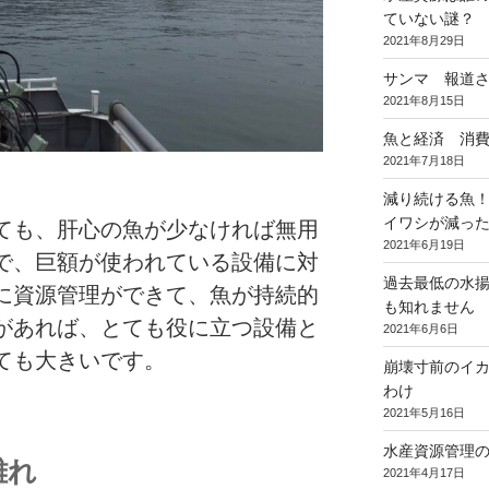
ていない謎
2021年8月29日
サンマ 報道
2021年8月15日
魚と経済 消
2021年7月18日
減り続ける魚
イワシが減っ
ても、肝心の魚が少なければ無用
2021年6月19日
で、巨額が使われている設備に対
過去最低の水
に資源管理ができて、魚が持続的
も知れません
があれば、とても役に立つ設備と
2021年6月6日
ても大きいです。
崩壊寸前のイ
わけ
2021年5月16日
水産資源管理
離れ
2021年4月17日