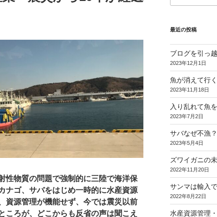
最近の投稿
ブログを引っ
2023年12月1日
魚が消えて行く
2023年11月18日
入り乱れて魚
2023年7月2日
サバなぜ不漁？
2023年5月4日
ズワイガニの
2022年11月20日
射性物質の問題で強制的に三陸で海洋保
サンマは輸入
カナゴ、サバをはじめ一時的に水産資源
2022年8月22日
、資源管理が機能せず、今では震災以前
水産資源管理
ところが、どこからも反省の声は聞こえ