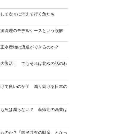
そして次々に消えて行く魚たち
資源管理のモデルケースという誤解
不正水産物の流通ができるのか？
が大復活！ でもそれは北欧の話のわ
続けて良いのか？ 減り続ける日本の
ても魚は減らない？ 産卵期の漁業は
？
のものか？「国民共有の財産」となっ